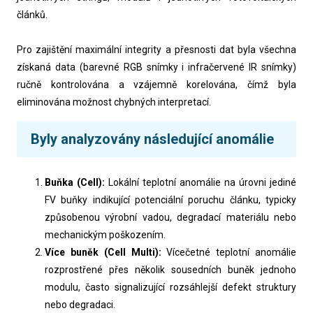
článků.
Pro zajištění maximální integrity a přesnosti dat byla všechna
získaná data (barevné RGB snímky i infračervené IR snímky)
ručně kontrolována a vzájemně korelována, čímž byla
eliminována možnost chybných interpretací.
Byly analyzovány následující anomálie
Buňka (Cell):
Lokální teplotní anomálie na úrovni jediné
FV buňky indikující potenciální poruchu článku, typicky
způsobenou výrobní vadou, degradací materiálu nebo
mechanickým poškozením.
Více buněk (Cell Multi):
Vícečetné teplotní anomálie
rozprostřené přes několik sousedních buněk jednoho
modulu, často signalizující rozsáhlejší defekt struktury
nebo degradaci.