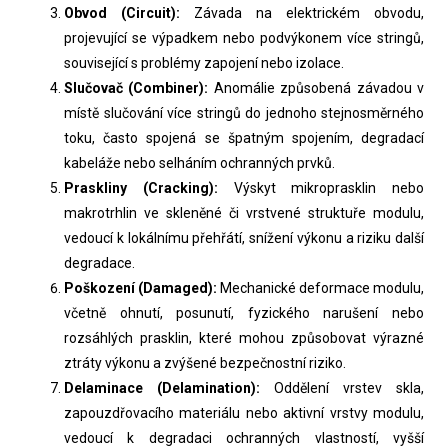
Obvod (Circuit):
Závada na elektrickém obvodu,
projevující se výpadkem nebo podvýkonem více stringů,
související s problémy zapojení nebo izolace.
Slučovač (Combiner):
Anomálie způsobená závadou v
místě slučování více stringů do jednoho stejnosměrného
toku, často spojená se špatným spojením, degradací
kabeláže nebo selháním ochranných prvků.
Praskliny (Cracking):
Výskyt mikroprasklin nebo
makrotrhlin ve skleněné či vrstvené struktuře modulu,
vedoucí k lokálnímu přehřátí, snížení výkonu a riziku další
degradace.
Poškození (Damaged):
Mechanické deformace modulu,
včetně ohnutí, posunutí, fyzického narušení nebo
rozsáhlých prasklin, které mohou způsobovat výrazné
ztráty výkonu a zvýšené bezpečnostní riziko.
Delaminace (Delamination):
Oddělení vrstev skla,
zapouzdřovacího materiálu nebo aktivní vrstvy modulu,
vedoucí k degradaci ochranných vlastností, vyšší