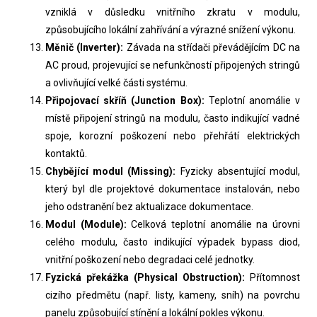
vzniklá v důsledku vnitřního zkratu v modulu,
způsobujícího lokální zahřívání a výrazné snížení výkonu.
Měnič (Inverter):
Závada na střídači převádějícím DC na
AC proud, projevující se nefunkčností připojených stringů
a ovlivňující velké části systému.
Připojovací skříň (Junction Box):
Teplotní anomálie v
místě připojení stringů na modulu, často indikující vadné
spoje, korozní poškození nebo přehřátí elektrických
kontaktů.
Chybějící modul (Missing):
Fyzicky absentující modul,
který byl dle projektové dokumentace instalován, nebo
jeho odstranění bez aktualizace dokumentace.
Modul (Module):
Celková teplotní anomálie na úrovni
celého modulu, často indikující výpadek bypass diod,
vnitřní poškození nebo degradaci celé jednotky.
Fyzická překážka (Physical Obstruction):
Přítomnost
cizího předmětu (např. listy, kameny, sníh) na povrchu
panelu způsobující stínění a lokální pokles výkonu.