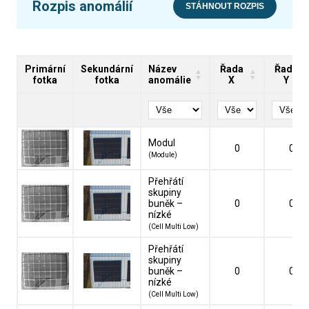
Rozpis anomálií
STÁHNOUT ROZPIS
Primární
Sekundární
Název
Řada
Řada
fotka
fotka
anomálie
X
Y
Modul
0
0
(Module)
Přehřátí
skupiny
buněk –
0
0
nízké
(Cell Multi Low)
Přehřátí
skupiny
buněk –
0
0
nízké
(Cell Multi Low)