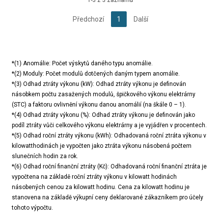
Předchozí
1
Další
*(1) Anomálie: Počet výskytů daného typu anomálie.
*(2) Moduly: Počet modulů dotčených daným typem anomálie.
*(3) Odhad ztráty výkonu (kW): Odhad ztráty výkonu je definován
násobkem počtu zasažených modulů, špičkového výkonu elektrárny
(STC) a faktoru ovlivnění výkonu danou anomálií (na škále 0 – 1).
*(4) Odhad ztráty výkonu (%): Odhad ztráty výkonu je definován jako
podíl ztráty vůči celkového výkonu elektrárny a je vyjádřen v procentech.
*(5) Odhad roční ztráty výkonu (kWh): Odhadovaná roční ztráta výkonu v
kilowatthodinách je vypočten jako ztráta výkonu násobená počtem
slunečních hodin za rok.
*(6) Odhad roční finanční ztráty (Kč): Odhadovaná roční finanční ztráta je
vypočtena na základě roční ztráty výkonu v kilowatt hodinách
násobených cenou za kilowatt hodinu. Cena za kilowatt hodinu je
stanovena na základě výkupní ceny deklarované zákazníkem pro účely
tohoto výpočtu.