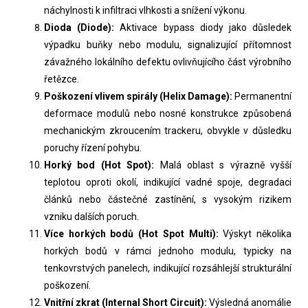
náchylnosti k infiltraci vlhkosti a snížení výkonu.
Dioda (Diode):
Aktivace bypass diody jako důsledek
výpadku buňky nebo modulu, signalizující přítomnost
závažného lokálního defektu ovlivňujícího část výrobního
řetězce.
Poškození vlivem spirály (Helix Damage):
Permanentní
deformace modulů nebo nosné konstrukce způsobená
mechanickým zkroucením trackeru, obvykle v důsledku
poruchy řízení pohybu.
Horký bod (Hot Spot):
Malá oblast s výrazně vyšší
teplotou oproti okolí, indikující vadné spoje, degradaci
článků nebo částečné zastínění, s vysokým rizikem
vzniku dalších poruch.
Více horkých bodů (Hot Spot Multi):
Výskyt několika
horkých bodů v rámci jednoho modulu, typicky na
tenkovrstvých panelech, indikující rozsáhlejší strukturální
poškození.
Vnitřní zkrat (Internal Short Circuit):
Výsledná anomálie