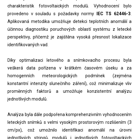
charakteristik fotovoltaických modulů. Vyhodnocení bylo
provedeno v souladu s požadavky normy
IEC TS 62446-3
.
Aplikovaná metodika umožňuje detekci teplotních anomálií a
účinnou diagnostiku poruchových oblastí systému z letecké
perspektivy, přičemž je zajištěna vysoká přesnost lokalizace
identifikovaných vad.
Díky optimalizaci letového a snímkovacího procesu byla
veškerá data pořízena v krátkém časovém úseku a za
homogenních meteorologických podmínek (zejména
konstantní intenzity slunečního záření), což minimalizuje vliv
proměnných faktorů a umožňuje konzistentní analýzu
jednotlivých modulů.
Analýza byla dále podpořena komprehenzivním vyhodnocením
leteckých snímků s velmi vysokým prostorovým rozlišením (3
cm/px), což umožnilo identifikaci anomálií na úrovni
jednotlivých stringů, modulů i jednotlivých fotovoltaických