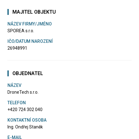
MAJITEL OBJEKTU
NÁZEV FIRMY/JMÉNO
SPOREA s.r.o.
IČO/DATUM NAROZENÍ
26948991
OBJEDNATEL
NÁZEV
DroneTech s.r.o.
TELEFON
+420 724 302 040
KONTAKTNÍ OSOBA
Ing. Ondřej Staněk
E-MAIL