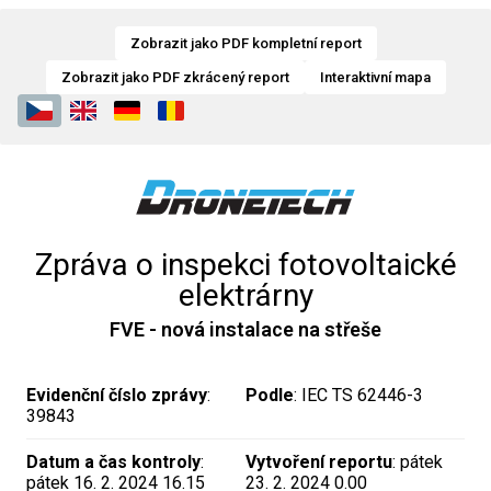
Zobrazit jako PDF kompletní report
Zobrazit jako PDF zkrácený report
Interaktivní mapa
Zpráva o inspekci fotovoltaické
elektrárny
FVE - nová instalace na střeše
Evidenční číslo zprávy
:
Podle
: IEC TS 62446-3
39843
Datum a čas kontroly
:
Vytvoření reportu
: pátek
pátek 16. 2. 2024 16.15
23. 2. 2024 0.00