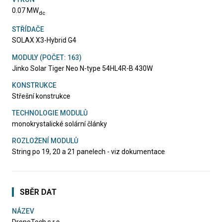
0.07 MW
dc
STŘÍDAČE
SOLAX X3-Hybrid G4
MODULY (POČET: 163)
Jinko Solar Tiger Neo N-type 54HL4R-B 430W
KONSTRUKCE
Střešní konstrukce
TECHNOLOGIE MODULŮ
monokrystalické solární články
ROZLOŽENÍ MODULŮ
String po 19, 20 a 21 panelech - viz dokumentace
SBĚR DAT
NÁZEV
DroneTech s.r.o.