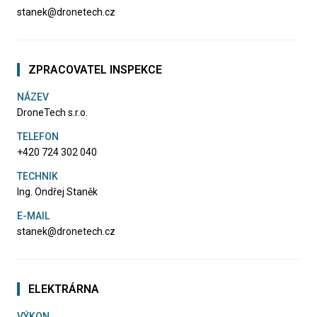
stanek@dronetech.cz
ZPRACOVATEL INSPEKCE
NÁZEV
DroneTech s.r.o.
TELEFON
+420 724 302 040
TECHNIK
Ing. Ondřej Staněk
E-MAIL
stanek@dronetech.cz
ELEKTRÁRNA
VÝKON