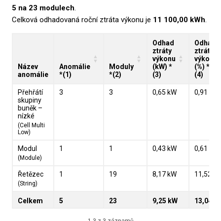
5 na 23 modulech
.
Celková odhadovaná roční ztráta výkonu je
11 100,00 kWh
.
Odhad
Odhad
ztráty
ztráty
výkonu
výkonu
Název
Anomálie
Moduly
(kW)
*
(%)
*
anomálie
*(1)
*(2)
(3)
(4)
Přehřátí
3
3
0,65 kW
0,91 %
skupiny
buněk –
nízké
(Cell Multi
Low)
Modul
1
1
0,43 kW
0,61 %
(Module)
Řetězec
1
19
8,17 kW
11,52 %
(String)
Celkem
5
23
9,25 kW
13,04 %
1-3 z 3 záznamů