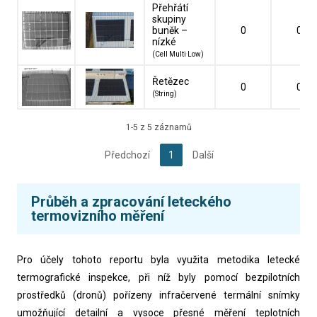
Přehřátí
skupiny
buněk –
0
0
nízké
(Cell Multi Low)
Řetězec
0
0
(String)
1-5 z 5 záznamů
Předchozí
1
Další
Průběh a zpracování leteckého
termovizního měření
Pro účely tohoto reportu byla využita metodika letecké
termografické inspekce, při níž byly pomocí bezpilotních
prostředků (dronů) pořízeny infračervené termální snímky
umožňující detailní a vysoce přesné měření teplotních