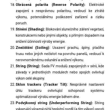
Obrácená polarita (Reverse Polarity):
Elektrické
zapojení s nesprávnou polaritou, vedoucí ke ztrátě
výkonu, potenciálnímu poškození zařízení a riziku
poruch.
Stínění (Shading):
Blokování slunečního záření vegetací,
konstrukcemi nebo jinými objekty, s přímým dopadem na
snížení účinnosti výroby energie.
Znečištění (Soiling):
Usazení prachu, špíny, ptačího
trusu nebo jiných nečistot na povrchu panelů, vedoucí k
nerovnoměrnému oslunění a snížení výkonu.
String (String):
Sada FV modulů zapojených v sérii, kde
závady v jednotlivých modulech nebo spojích ovlivňují
výkon celé skupiny.
Sklon trackeru (Tracker Tilt):
Nesprávné nastavení
úhlu trackeru ovlivňující schopnost systému
optimalizovat výrobu energie během dne.
Podvýkonný string (Underperforming String):
String
vykazující výrazně nižší teplotní rozdíl (a tím výkon) oproti