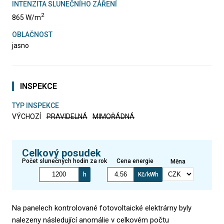
INTENZITA SLUNEČNÍHO ZÁŘENÍ
2
865 W/m
OBLAČNOST
jasno
INSPEKCE
TYP INSPEKCE
VÝCHOZÍ
PRAVIDELNÁ
MIMOŘÁDNÁ
Celkový posudek
Počet slunečných hodin za rok
Cena energie
Měna
h
Kč/kWh
Na panelech kontrolované fotovoltaické elektrárny byly
nalezeny následující anomálie v celkovém počtu